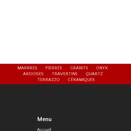
MARBRES . PIERRES . GRANITS . ONYX .
ARDOISES . TRAVERTINS . QUARTZ .
TERRAZZO . CÉRAMIQUES
Menu
Accueil