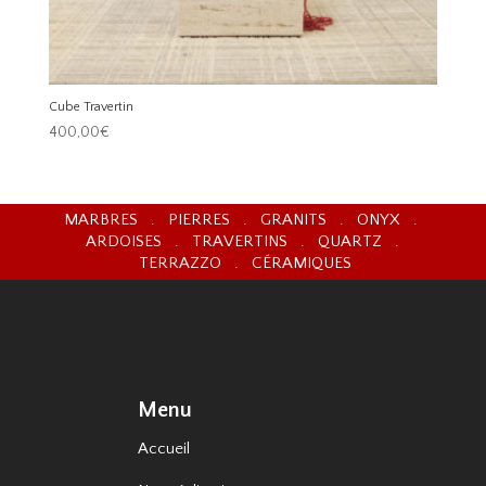
Cube Travertin
400,00
€
MARBRES . PIERRES . GRANITS . ONYX .
ARDOISES . TRAVERTINS . QUARTZ .
TERRAZZO . CÉRAMIQUES
Menu
Accueil