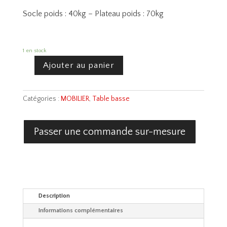
Socle poids : 40kg – Plateau poids : 70kg
1 en stock
Ajouter au panier
quantité
de
Table
Catégories :
MOBILIER
,
Table basse
Bellagio
Passer une commande sur-mesure
Description
Informations complémentaires