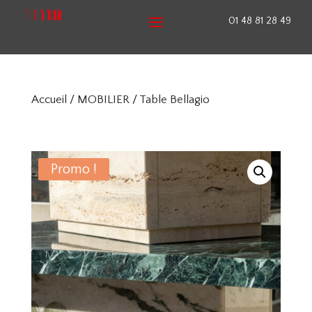
01 48 81 28 49
Accueil
/
MOBILIER
/ Table Bellagio
Promo !