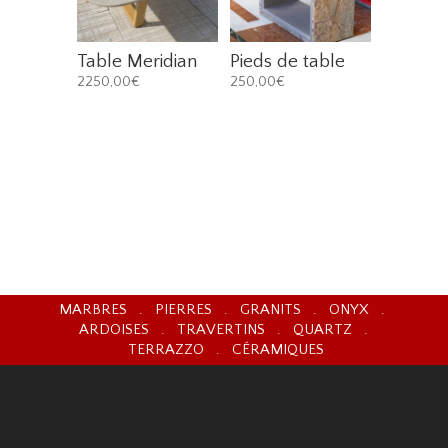
Table Meridian
Pieds de table
2250,00
€
250,00
€
MARBRES . PIERRES . GRANITS . ONYX .
ARDOISES . TRAVERTINS . QUARTZ .
TERRAZZO . CÉRAMIQUES