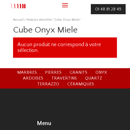
01 48 81 28 49
Accueil
/ Produits identifiés “Cube Onyx Miele”
Cube Onyx Miele
Aucun produit ne correspond à votre
sélection.
MARBRES . PIERRES . GRANITS . ONYX .
ARDOISES . TRAVERTINS . QUARTZ .
TERRAZZO . CÉRAMIQUES
Menu